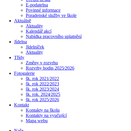
E-podatelna
Povinné informace
Poradenské služby ve škole
Aktuálně
Aktuality
Kalendář akcí
Nabídka pracovního uplatnění
Jídelna
Jídelníček
Aktuality
Třídy
Změny v rozvrhu
Rozvrhy hodin 2025⁄2026
Fotogalerie
šk. rok 2021⁄2022
šk. rok 2022⁄2023
šk. rok 2023⁄2024
šk. rok. 2024⁄2025
šk. rok 2025⁄2026
Kontakt
Kontakty na školu
Kontakty na vyučující
Mapa webu
Naše