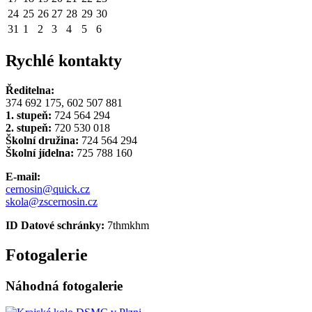
24
25
26
27
28
29
30
31
1
2
3
4
5
6
Rychlé kontakty
Ředitelna:
374 692 175, 602 507 881
1. stupeň:
724 564 294
2. stupeň:
720 530 018
Školní družina:
724 564 294
Školní jídelna:
725 788 160
E-mail:
cernosin@quick.cz
skola@zscernosin.cz
ID Datové schránky:
7thmkhm
Fotogalerie
Náhodná fotogalerie