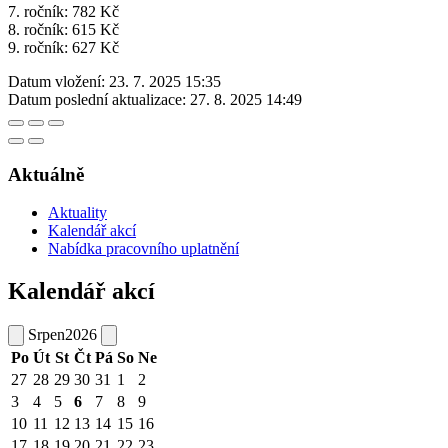
7. ročník: 782 Kč
8. ročník: 615 Kč
9. ročník: 627 Kč
Datum vložení:
23. 7. 2025 15:35
Datum poslední aktualizace:
27. 8. 2025 14:49
Aktuálně
Aktuality
Kalendář akcí
Nabídka pracovního uplatnění
Kalendář akcí
Srpen
2026
Po
Út
St
Čt
Pá
So
Ne
27
28
29
30
31
1
2
3
4
5
6
7
8
9
10
11
12
13
14
15
16
17
18
19
20
21
22
23