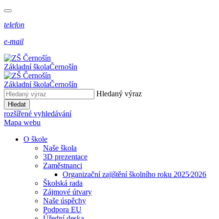
telefon
e-mail
Základní škola
Černošín
Základní škola
Černošín
Hledaný výraz
Hledat
rozšířené vyhledávání
Mapa webu
O škole
Naše škola
3D prezentace
Zaměstnanci
Organizační zajištění školního roku 2025⁄2026
Školská rada
Zájmové útvary
Naše úspěchy
Podpora EU
Úřední deska