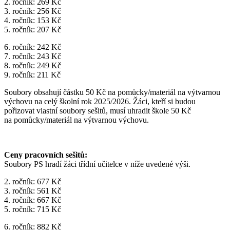
2. ročník: 269 Kč
3. ročník: 256 Kč
4. ročník: 153 Kč
5. ročník: 207 Kč
6. ročník: 242 Kč
7. ročník: 243 Kč
8. ročník: 249 Kč
9. ročník: 211 Kč
Soubory obsahují částku 50 Kč na pomůcky/materiál na výtvarnou
výchovu na celý školní rok 2025/2026. Žáci, kteří si budou
pořizovat vlastní soubory sešitů, musí uhradit škole 50 Kč
na pomůcky/materiál na výtvarnou výchovu.
Ceny pracovních sešitů:
Soubory PS hradí žáci třídní učitelce v níže uvedené výši.
2. ročník: 677 Kč
3. ročník: 561 Kč
4. ročník: 667 Kč
5. ročník: 715 Kč
6. ročník: 882 Kč