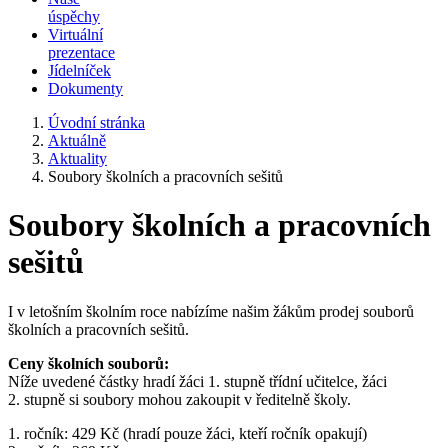
úspěchy
Virtuální
prezentace
Jídelníček
Dokumenty
Úvodní stránka
Aktuálně
Aktuality
Soubory školních a pracovních sešitů
Soubory školních a pracovních
sešitů
I v letošním školním roce nabízíme našim žákům prodej souborů
školních a pracovních sešitů.
Ceny školních souborů:
Níže uvedené částky hradí žáci 1. stupně třídní učitelce, žáci
2. stupně si soubory mohou zakoupit v ředitelně školy.
1. ročník: 429 Kč (hradí pouze žáci, kteří ročník opakují)