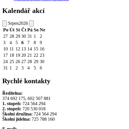
Kalendář akcí
Srpen
2026
Po
Út
St
Čt
Pá
So
Ne
27
28
29
30
31
1
2
3
4
5
6
7
8
9
10
11
12
13
14
15
16
17
18
19
20
21
22
23
24
25
26
27
28
29
30
31
1
2
3
4
5
6
Rychlé kontakty
Ředitelna:
374 692 175, 602 507 881
1. stupeň:
724 564 294
2. stupeň:
720 530 018
Školní družina:
724 564 294
Školní jídelna:
725 788 160
E-mail: