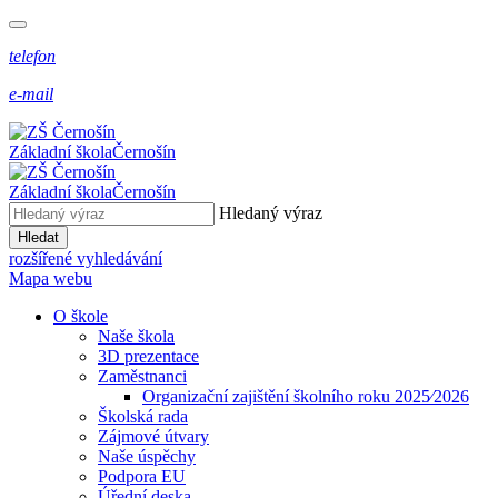
telefon
e-mail
Základní škola
Černošín
Základní škola
Černošín
Hledaný výraz
Hledat
rozšířené vyhledávání
Mapa webu
O škole
Naše škola
3D prezentace
Zaměstnanci
Organizační zajištění školního roku 2025⁄2026
Školská rada
Zájmové útvary
Naše úspěchy
Podpora EU
Úřední deska