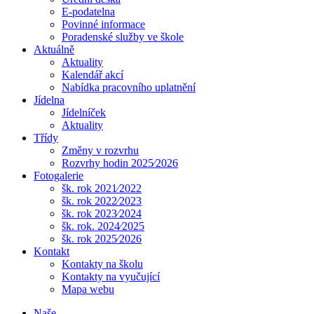
E-podatelna
Povinné informace
Poradenské služby ve škole
Aktuálně
Aktuality
Kalendář akcí
Nabídka pracovního uplatnění
Jídelna
Jídelníček
Aktuality
Třídy
Změny v rozvrhu
Rozvrhy hodin 2025⁄2026
Fotogalerie
šk. rok 2021⁄2022
šk. rok 2022⁄2023
šk. rok 2023⁄2024
šk. rok. 2024⁄2025
šk. rok 2025⁄2026
Kontakt
Kontakty na školu
Kontakty na vyučující
Mapa webu
Naše