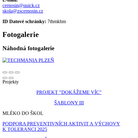
cernosin@quick.cz
skola@zscernosin.cz
ID Datové schránky:
7thmkhm
Fotogalerie
Náhodná fotogalerie
Projekty
PROJEKT "DOKÁŽEME VÍC"
ŠABLONY III
MLÉKO DO ŠKOL
PODPORA PREVENTIVNÍCH AKTIVIT A VÝCHOVY
K TOLERANCI 2025