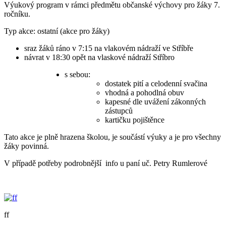
Výukový program v rámci předmětu občanské výchovy pro žáky 7.
ročníku.
Typ akce: ostatní (akce pro žáky)
sraz žáků ráno v 7:15 na vlakovém nádraží ve Stříbře
návrat v 18:30 opět na vlaskové nádraží Stříbro
s sebou:
dostatek pití a celodenní svačina
vhodná a pohodlná obuv
kapesné dle uvážení zákonných
zástupců
kartičku pojištěnce
Tato akce je plně hrazena školou, je součástí výuky a je pro všechny
žáky povinná.
V případě potřeby podrobnější info u paní uč. Petry Rumlerové
ff