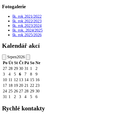
Fotogalerie
šk. rok 2021⁄2022
šk. rok 2022⁄2023
šk. rok 2023⁄2024
šk. rok. 2024⁄2025
šk. rok 2025⁄2026
Kalendář akcí
Srpen
2026
Po
Út
St
Čt
Pá
So
Ne
27
28
29
30
31
1
2
3
4
5
6
7
8
9
10
11
12
13
14
15
16
17
18
19
20
21
22
23
24
25
26
27
28
29
30
31
1
2
3
4
5
6
Rychlé kontakty