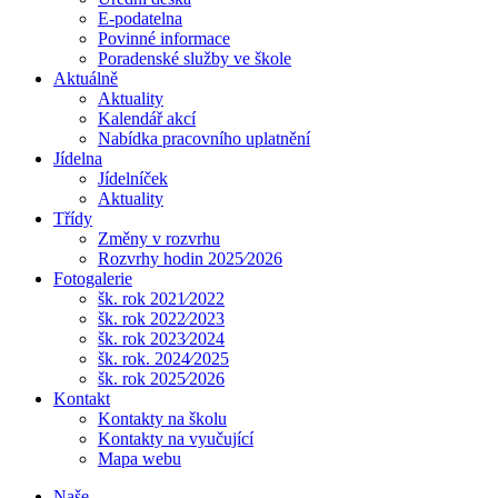
E-podatelna
Povinné informace
Poradenské služby ve škole
Aktuálně
Aktuality
Kalendář akcí
Nabídka pracovního uplatnění
Jídelna
Jídelníček
Aktuality
Třídy
Změny v rozvrhu
Rozvrhy hodin 2025⁄2026
Fotogalerie
šk. rok 2021⁄2022
šk. rok 2022⁄2023
šk. rok 2023⁄2024
šk. rok. 2024⁄2025
šk. rok 2025⁄2026
Kontakt
Kontakty na školu
Kontakty na vyučující
Mapa webu
Naše