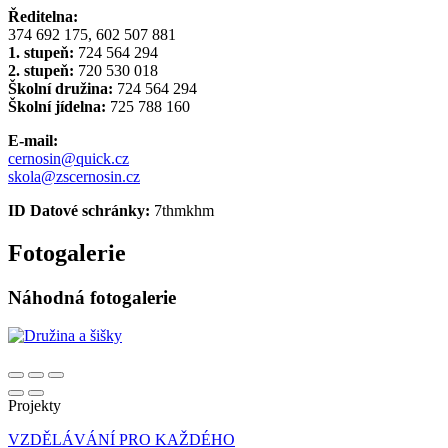
Ředitelna:
374 692 175, 602 507 881
1. stupeň:
724 564 294
2. stupeň:
720 530 018
Školní družina:
724 564 294
Školní jídelna:
725 788 160
E-mail:
cernosin@quick.cz
skola@zscernosin.cz
ID Datové schránky:
7thmkhm
Fotogalerie
Náhodná fotogalerie
Projekty
VZDĚLÁVÁNÍ PRO KAŽDÉHO