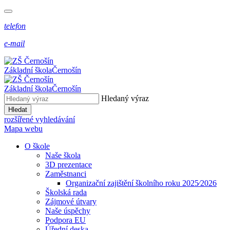
telefon
e-mail
Základní škola
Černošín
Základní škola
Černošín
Hledaný výraz
Hledat
rozšířené vyhledávání
Mapa webu
O škole
Naše škola
3D prezentace
Zaměstnanci
Organizační zajištění školního roku 2025⁄2026
Školská rada
Zájmové útvary
Naše úspěchy
Podpora EU
Úřední deska