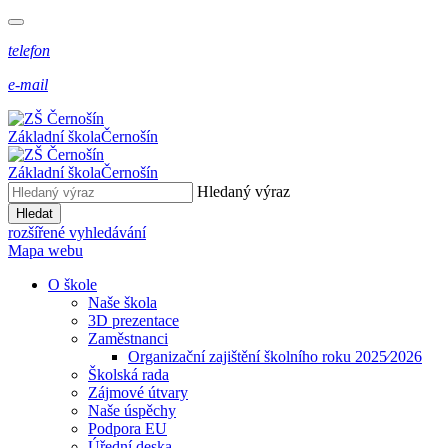
telefon
e-mail
Základní škola
Černošín
Základní škola
Černošín
Hledaný výraz
Hledat
rozšířené vyhledávání
Mapa webu
O škole
Naše škola
3D prezentace
Zaměstnanci
Organizační zajištění školního roku 2025⁄2026
Školská rada
Zájmové útvary
Naše úspěchy
Podpora EU
Úřední deska