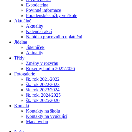
E-podatelna
Povinné informace
Poradenské služby ve škole
Aktuálně
Aktuality
Kalendář akcí
Nabídka pracovního uplatnění
Jídelna
Jídelníček
Aktuality
Třídy
Změny v rozvrhu
Rozvrhy hodin 2025⁄2026
Fotogalerie
šk. rok 2021⁄2022
šk. rok 2022⁄2023
šk. rok 2023⁄2024
šk. rok. 2024⁄2025
šk. rok 2025⁄2026
Kontakt
Kontakty na školu
Kontakty na vyučující
Mapa webu
Naše