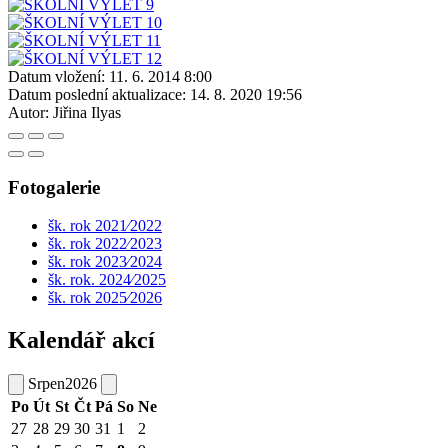
Datum vložení:
11. 6. 2014 8:00
Datum poslední aktualizace:
14. 8. 2020 19:56
Autor:
Jiřina Ilyas
Fotogalerie
šk. rok 2021⁄2022
šk. rok 2022⁄2023
šk. rok 2023⁄2024
šk. rok. 2024⁄2025
šk. rok 2025⁄2026
Kalendář akcí
Srpen
2026
Po
Út
St
Čt
Pá
So
Ne
27
28
29
30
31
1
2