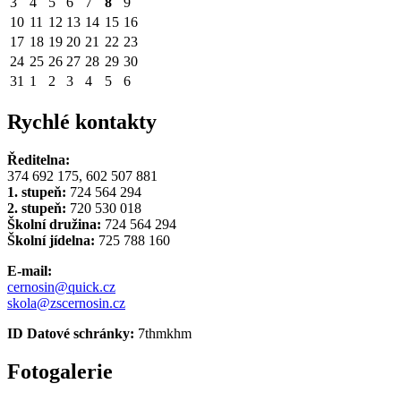
3
4
5
6
7
8
9
10
11
12
13
14
15
16
17
18
19
20
21
22
23
24
25
26
27
28
29
30
31
1
2
3
4
5
6
Rychlé kontakty
Ředitelna:
374 692 175, 602 507 881
1. stupeň:
724 564 294
2. stupeň:
720 530 018
Školní družina:
724 564 294
Školní jídelna:
725 788 160
E-mail:
cernosin@quick.cz
skola@zscernosin.cz
ID Datové schránky:
7thmkhm
Fotogalerie