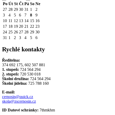
Po
Út
St
Čt
Pá
So
Ne
27
28
29
30
31
1
2
3
4
5
6
7
8
9
10
11
12
13
14
15
16
17
18
19
20
21
22
23
24
25
26
27
28
29
30
31
1
2
3
4
5
6
Rychlé kontakty
Ředitelna:
374 692 175, 602 507 881
1. stupeň:
724 564 294
2. stupeň:
720 530 018
Školní družina:
724 564 294
Školní jídelna:
725 788 160
E-mail:
cernosin@quick.cz
skola@zscernosin.cz
ID Datové schránky:
7thmkhm