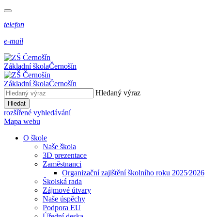
telefon
e-mail
Základní škola
Černošín
Základní škola
Černošín
Hledaný výraz
Hledat
rozšířené vyhledávání
Mapa webu
O škole
Naše škola
3D prezentace
Zaměstnanci
Organizační zajištění školního roku 2025⁄2026
Školská rada
Zájmové útvary
Naše úspěchy
Podpora EU
Úřední deska