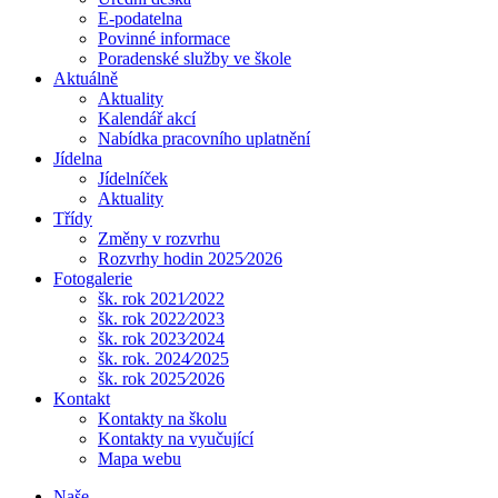
E-podatelna
Povinné informace
Poradenské služby ve škole
Aktuálně
Aktuality
Kalendář akcí
Nabídka pracovního uplatnění
Jídelna
Jídelníček
Aktuality
Třídy
Změny v rozvrhu
Rozvrhy hodin 2025⁄2026
Fotogalerie
šk. rok 2021⁄2022
šk. rok 2022⁄2023
šk. rok 2023⁄2024
šk. rok. 2024⁄2025
šk. rok 2025⁄2026
Kontakt
Kontakty na školu
Kontakty na vyučující
Mapa webu
Naše