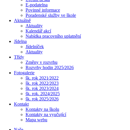
E-podatelna
Povinné informace
Poradenské služby ve škole
Aktuálně
Aktuality
Kalendář akcí
Nabídka pracovního uplatnění
Jídelna
Jídelníček
Aktuality
Třídy
Změny v rozvrhu
Rozvrhy hodin 2025⁄2026
Fotogalerie
šk. rok 2021⁄2022
šk. rok 2022⁄2023
šk. rok 2023⁄2024
šk. rok. 2024⁄2025
šk. rok 2025⁄2026
Kontakt
Kontakty na školu
Kontakty na vyučující
Mapa webu
Naše