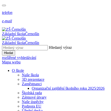
telefon
e-mail
Základní škola
Černošín
Základní škola
Černošín
Hledaný výraz
Hledat
rozšířené vyhledávání
Mapa webu
O škole
Naše škola
3D prezentace
Zaměstnanci
Organizační zajištění školního roku 2025⁄2026
Školská rada
Zájmové útvary
Naše úspěchy
Podpora EU
Úřední deska