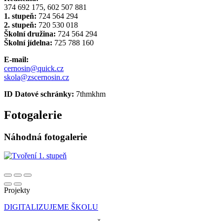
374 692 175, 602 507 881
1. stupeň:
724 564 294
2. stupeň:
720 530 018
Školní družina:
724 564 294
Školní jídelna:
725 788 160
E-mail:
cernosin@quick.cz
skola@zscernosin.cz
ID Datové schránky:
7thmkhm
Fotogalerie
Náhodná fotogalerie
Projekty
DIGITALIZUJEME ŠKOLU