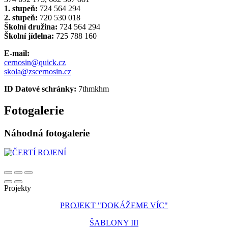
1. stupeň:
724 564 294
2. stupeň:
720 530 018
Školní družina:
724 564 294
Školní jídelna:
725 788 160
E-mail:
cernosin@quick.cz
skola@zscernosin.cz
ID Datové schránky:
7thmkhm
Fotogalerie
Náhodná fotogalerie
Projekty
PROJEKT "DOKÁŽEME VÍC"
ŠABLONY III