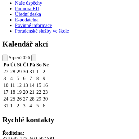
Naše úspěchy
Podpora EU
Úřední deska
E-podatelna
Povinné informace
Poradenské služby ve škole
Kalendář akcí
Srpen
2026
Po
Út
St
Čt
Pá
So
Ne
27
28
29
30
31
1
2
3
4
5
6
7
8
9
10
11
12
13
14
15
16
17
18
19
20
21
22
23
24
25
26
27
28
29
30
31
1
2
3
4
5
6
Rychlé kontakty
Ředitelna:
374 692 175, 602 507 881