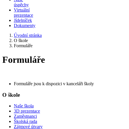
úspěchy
Virtuální
prezentace
Jídelníček
Dokumenty
Úvodní stránka
O škole
Formuláře
Formuláře
Formuláře jsou k dispozici v kanceláři školy
O škole
Naše škola
3D prezentace
Zaměstnanci
Školská rada
Zájmové útvary