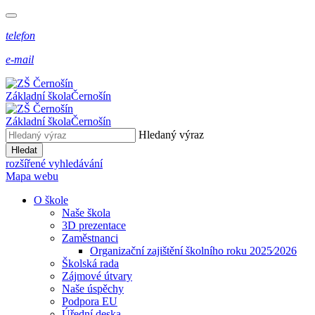
telefon
e-mail
Základní škola
Černošín
Základní škola
Černošín
Hledaný výraz
Hledat
rozšířené vyhledávání
Mapa webu
O škole
Naše škola
3D prezentace
Zaměstnanci
Organizační zajištění školního roku 2025⁄2026
Školská rada
Zájmové útvary
Naše úspěchy
Podpora EU
Úřední deska