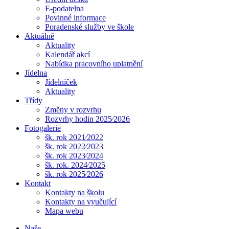
E-podatelna
Povinné informace
Poradenské služby ve škole
Aktuálně
Aktuality
Kalendář akcí
Nabídka pracovního uplatnění
Jídelna
Jídelníček
Aktuality
Třídy
Změny v rozvrhu
Rozvrhy hodin 2025⁄2026
Fotogalerie
šk. rok 2021⁄2022
šk. rok 2022⁄2023
šk. rok 2023⁄2024
šk. rok. 2024⁄2025
šk. rok 2025⁄2026
Kontakt
Kontakty na školu
Kontakty na vyučující
Mapa webu
Naše