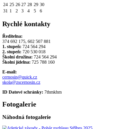
24
25
26
27
28
29
30
31
1
2
3
4
5
6
Rychlé kontakty
Ředitelna:
374 692 175, 602 507 881
1. stupeň:
724 564 294
2. stupeň:
720 530 018
Školní družina:
724 564 294
Školní jídelna:
725 788 160
E-mail:
cernosin@quick.cz
skola@zscernosin.cz
ID Datové schránky:
7thmkhm
Fotogalerie
Náhodná fotogalerie