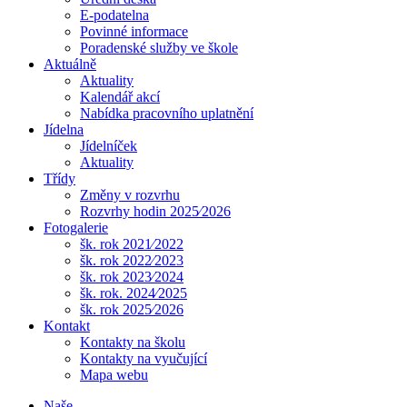
E-podatelna
Povinné informace
Poradenské služby ve škole
Aktuálně
Aktuality
Kalendář akcí
Nabídka pracovního uplatnění
Jídelna
Jídelníček
Aktuality
Třídy
Změny v rozvrhu
Rozvrhy hodin 2025⁄2026
Fotogalerie
šk. rok 2021⁄2022
šk. rok 2022⁄2023
šk. rok 2023⁄2024
šk. rok. 2024⁄2025
šk. rok 2025⁄2026
Kontakt
Kontakty na školu
Kontakty na vyučující
Mapa webu
Naše