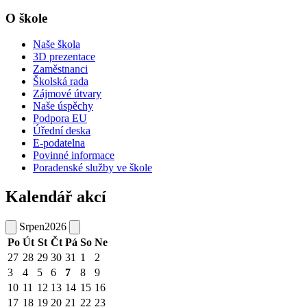
O škole
Naše škola
3D prezentace
Zaměstnanci
Školská rada
Zájmové útvary
Naše úspěchy
Podpora EU
Úřední deska
E-podatelna
Povinné informace
Poradenské služby ve škole
Kalendář akcí
Srpen
2026
Po
Út
St
Čt
Pá
So
Ne
27
28
29
30
31
1
2
3
4
5
6
7
8
9
10
11
12
13
14
15
16
17
18
19
20
21
22
23