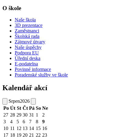
O škole
Naše škola
3D prezentace
Zaměstnanci
Školská rada
Zájmové útvary
Naše úspěchy
Podpora EU
Úřední deska
E-podatelna
Povinné informace
Poradenské služby ve škole
Kalendář akcí
Srpen
2026
Po
Út
St
Čt
Pá
So
Ne
27
28
29
30
31
1
2
3
4
5
6
7
8
9
10
11
12
13
14
15
16
17
18
19
20
21
22
23