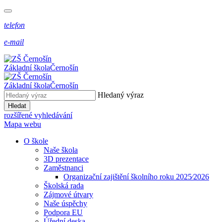
telefon
e-mail
Základní škola
Černošín
Základní škola
Černošín
Hledaný výraz
Hledat
rozšířené vyhledávání
Mapa webu
O škole
Naše škola
3D prezentace
Zaměstnanci
Organizační zajištění školního roku 2025⁄2026
Školská rada
Zájmové útvary
Naše úspěchy
Podpora EU
Úřední deska