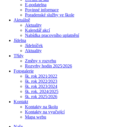
E-podatelna
Povinné informace
Poradenské služby ve škole
Aktuálně
Aktuality
Kalendář akcí
Nabídka pracovního uplatnění
Jídelna
Jídelníček
Aktuality
Třídy
Změny v rozvrhu
Rozvrhy hodin 2025⁄2026
Fotogalerie
šk. rok 2021⁄2022
šk. rok 2022⁄2023
šk. rok 2023⁄2024
šk. rok. 2024⁄2025
šk. rok 2025⁄2026
Kontakt
Kontakty na školu
Kontakty na vyučující
Mapa webu
Naše