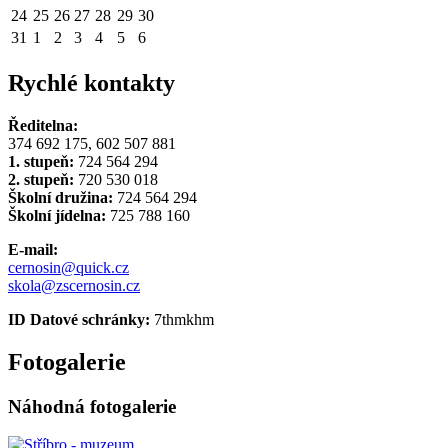
24
25
26
27
28
29
30
31
1
2
3
4
5
6
Rychlé kontakty
Ředitelna:
374 692 175, 602 507 881
1. stupeň:
724 564 294
2. stupeň:
720 530 018
Školní družina:
724 564 294
Školní jídelna:
725 788 160
E-mail:
cernosin@quick.cz
skola@zscernosin.cz
ID Datové schránky:
7thmkhm
Fotogalerie
Náhodná fotogalerie