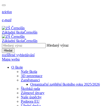
telefon
e-mail
Základní škola
Černošín
Základní škola
Černošín
Hledaný výraz
Hledat
rozšířené vyhledávání
Mapa webu
O škole
Naše škola
3D prezentace
Zaměstnanci
Organizační zajištění školního roku 2025⁄2026
Školská rada
Zájmové útvary
Naše úspěchy
Podpora EU
Úřední deska