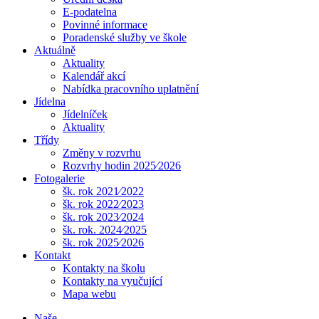
E-podatelna
Povinné informace
Poradenské služby ve škole
Aktuálně
Aktuality
Kalendář akcí
Nabídka pracovního uplatnění
Jídelna
Jídelníček
Aktuality
Třídy
Změny v rozvrhu
Rozvrhy hodin 2025⁄2026
Fotogalerie
šk. rok 2021⁄2022
šk. rok 2022⁄2023
šk. rok 2023⁄2024
šk. rok. 2024⁄2025
šk. rok 2025⁄2026
Kontakt
Kontakty na školu
Kontakty na vyučující
Mapa webu
Naše