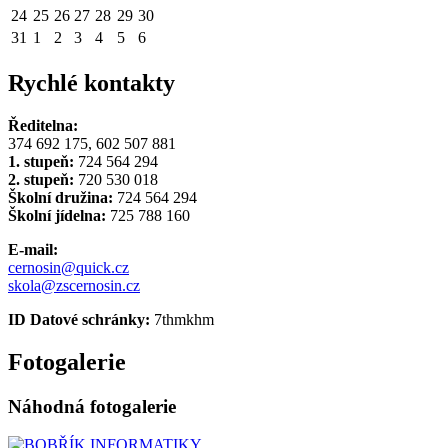
24
25
26
27
28
29
30
31
1
2
3
4
5
6
Rychlé kontakty
Ředitelna:
374 692 175, 602 507 881
1. stupeň:
724 564 294
2. stupeň:
720 530 018
Školní družina:
724 564 294
Školní jídelna:
725 788 160
E-mail:
cernosin@quick.cz
skola@zscernosin.cz
ID Datové schránky:
7thmkhm
Fotogalerie
Náhodná fotogalerie