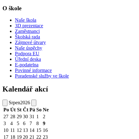
O škole
Naše škola
3D prezentace
Zaměstnanci
Školská rada
Zájmové útvary
Naše úspěchy
Podpora EU
Úřední deska
E-podatelna
Povinné informace
Poradenské služby ve škole
Kalendář akcí
Srpen
2026
Po
Út
St
Čt
Pá
So
Ne
27
28
29
30
31
1
2
3
4
5
6
7
8
9
10
11
12
13
14
15
16
17
18
19
20
21
22
23