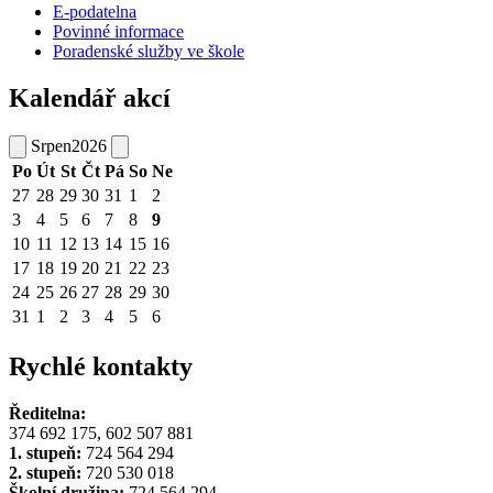
E-podatelna
Povinné informace
Poradenské služby ve škole
Kalendář akcí
Srpen
2026
Po
Út
St
Čt
Pá
So
Ne
27
28
29
30
31
1
2
3
4
5
6
7
8
9
10
11
12
13
14
15
16
17
18
19
20
21
22
23
24
25
26
27
28
29
30
31
1
2
3
4
5
6
Rychlé kontakty
Ředitelna:
374 692 175, 602 507 881
1. stupeň:
724 564 294
2. stupeň:
720 530 018
Školní družina:
724 564 294