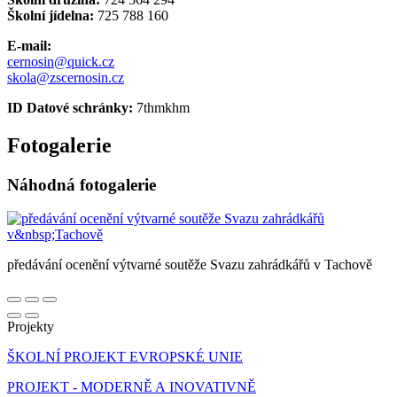
Školní jídelna:
725 788 160
E-mail:
cernosin@quick.cz
skola@zscernosin.cz
ID Datové schránky:
7thmkhm
Fotogalerie
Náhodná fotogalerie
předávání ocenění výtvarné soutěže Svazu zahrádkářů v Tachově
Projekty
ŠKOLNÍ PROJEKT EVROPSKÉ UNIE
PROJEKT - MODERNĚ A INOVATIVNĚ