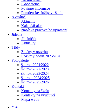
E-podatelna
Povinné informace
Poradenské služby ve škole
Aktuálně
Aktuality
Kalendář akcí
Nabídka pracovního uplatnění
Jídelna
Jídelníček
Aktuality
Třídy
Změny v rozvrhu
Rozvrhy hodin 2025⁄2026
Fotogalerie
šk. rok 2021⁄2022
šk. rok 2022⁄2023
šk. rok 2023⁄2024
šk. rok. 2024⁄2025
šk. rok 2025⁄2026
Kontakt
Kontakty na školu
Kontakty na vyučující
Mapa webu
Naše