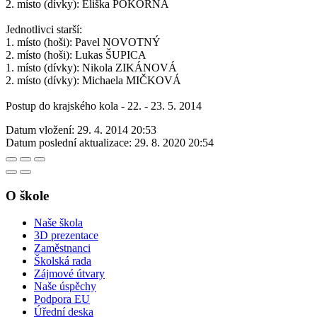
2. místo (dívky): Eliška POKORNÁ
Jednotlivci starší:
1. místo (hoši): Pavel NOVOTNÝ
2. místo (hoši): Lukas ŠUPICA
1. místo (dívky): Nikola ZIKÁNOVÁ
2. místo (dívky): Michaela MIČKOVÁ
Postup do krajského kola - 22. - 23. 5. 2014
Datum vložení:
29. 4. 2014 20:53
Datum poslední aktualizace:
29. 8. 2020 20:54
O škole
Naše škola
3D prezentace
Zaměstnanci
Školská rada
Zájmové útvary
Naše úspěchy
Podpora EU
Úřední deska