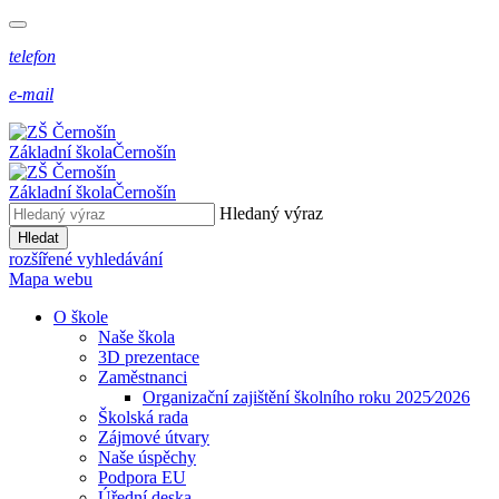
telefon
e-mail
Základní škola
Černošín
Základní škola
Černošín
Hledaný výraz
Hledat
rozšířené vyhledávání
Mapa webu
O škole
Naše škola
3D prezentace
Zaměstnanci
Organizační zajištění školního roku 2025⁄2026
Školská rada
Zájmové útvary
Naše úspěchy
Podpora EU
Úřední deska