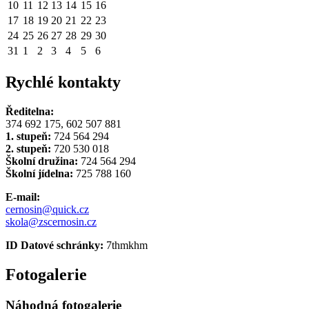
10
11
12
13
14
15
16
17
18
19
20
21
22
23
24
25
26
27
28
29
30
31
1
2
3
4
5
6
Rychlé kontakty
Ředitelna:
374 692 175, 602 507 881
1. stupeň:
724 564 294
2. stupeň:
720 530 018
Školní družina:
724 564 294
Školní jídelna:
725 788 160
E-mail:
cernosin@quick.cz
skola@zscernosin.cz
ID Datové schránky:
7thmkhm
Fotogalerie
Náhodná fotogalerie