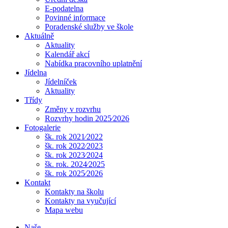
E-podatelna
Povinné informace
Poradenské služby ve škole
Aktuálně
Aktuality
Kalendář akcí
Nabídka pracovního uplatnění
Jídelna
Jídelníček
Aktuality
Třídy
Změny v rozvrhu
Rozvrhy hodin 2025⁄2026
Fotogalerie
šk. rok 2021⁄2022
šk. rok 2022⁄2023
šk. rok 2023⁄2024
šk. rok. 2024⁄2025
šk. rok 2025⁄2026
Kontakt
Kontakty na školu
Kontakty na vyučující
Mapa webu
Naše