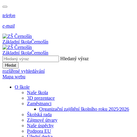
telefon
e-mail
Základní škola
Černošín
Základní škola
Černošín
Hledaný výraz
Hledat
rozšířené vyhledávání
Mapa webu
O škole
Naše škola
3D prezentace
Zaměstnanci
Organizační zajištění školního roku 2025⁄2026
Školská rada
Zájmové útvary
Naše úspěchy
Podpora EU
Úřední deska