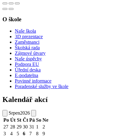
O škole
Naše škola
3D prezentace
Zaměstnanci
Školská rada
Zájmové útvary
Naše úspěchy
Podpora EU
Úřední deska
E-podatelna
Povinné informace
Poradenské služby ve škole
Kalendář akcí
Srpen
2026
Po
Út
St
Čt
Pá
So
Ne
27
28
29
30
31
1
2
3
4
5
6
7
8
9