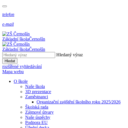
telefon
e-mail
Základní škola
Černošín
Základní škola
Černošín
Hledaný výraz
Hledat
rozšířené vyhledávání
Mapa webu
O škole
Naše škola
3D prezentace
Zaměstnanci
Organizační zajištění školního roku 2025⁄2026
Školská rada
Zájmové útvary
Naše úspěchy
Podpora EU
Úřední deska