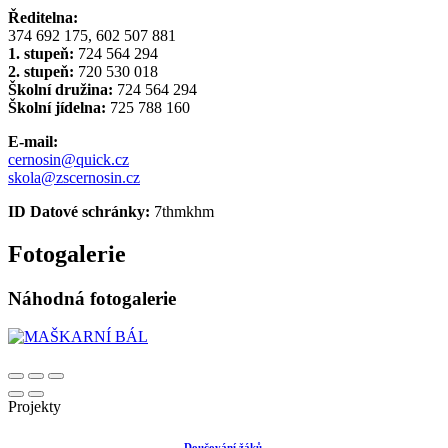
Ředitelna:
374 692 175, 602 507 881
1. stupeň:
724 564 294
2. stupeň:
720 530 018
Školní družina:
724 564 294
Školní jídelna:
725 788 160
E-mail:
cernosin@quick.cz
skola@zscernosin.cz
ID Datové schránky:
7thmkhm
Fotogalerie
Náhodná fotogalerie
Projekty
Doučování žáků