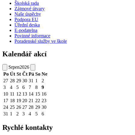
Školská rada
Zájmové útvary
Naše úspěchy
Podpora EU
Úřední deska
E-podatelna
Povinné informace
Poradenské služby ve škole
Kalendář akcí
Srpen
2026
Po
Út
St
Čt
Pá
So
Ne
27
28
29
30
31
1
2
3
4
5
6
7
8
9
10
11
12
13
14
15
16
17
18
19
20
21
22
23
24
25
26
27
28
29
30
31
1
2
3
4
5
6
Rychlé kontakty