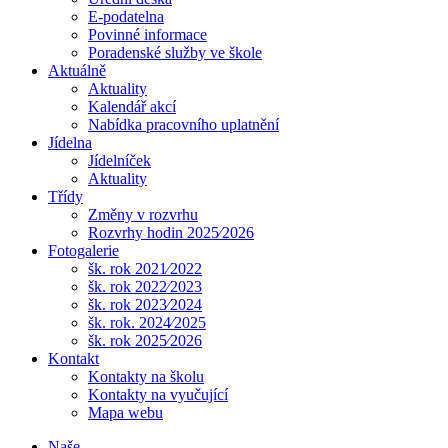
E-podatelna
Povinné informace
Poradenské služby ve škole
Aktuálně
Aktuality
Kalendář akcí
Nabídka pracovního uplatnění
Jídelna
Jídelníček
Aktuality
Třídy
Změny v rozvrhu
Rozvrhy hodin 2025⁄2026
Fotogalerie
šk. rok 2021⁄2022
šk. rok 2022⁄2023
šk. rok 2023⁄2024
šk. rok. 2024⁄2025
šk. rok 2025⁄2026
Kontakt
Kontakty na školu
Kontakty na vyučující
Mapa webu
Naše