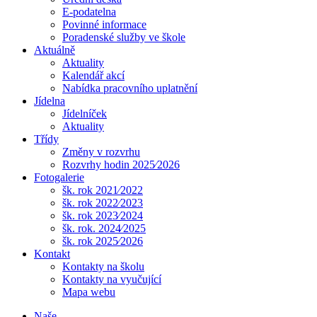
E-podatelna
Povinné informace
Poradenské služby ve škole
Aktuálně
Aktuality
Kalendář akcí
Nabídka pracovního uplatnění
Jídelna
Jídelníček
Aktuality
Třídy
Změny v rozvrhu
Rozvrhy hodin 2025⁄2026
Fotogalerie
šk. rok 2021⁄2022
šk. rok 2022⁄2023
šk. rok 2023⁄2024
šk. rok. 2024⁄2025
šk. rok 2025⁄2026
Kontakt
Kontakty na školu
Kontakty na vyučující
Mapa webu
Naše