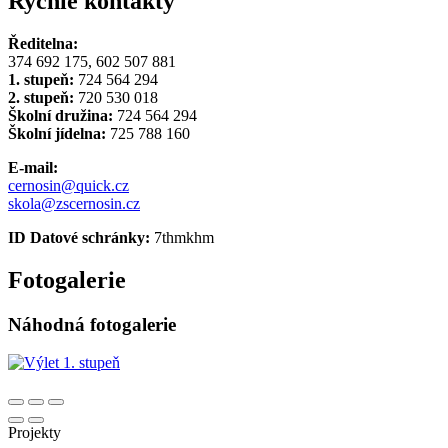
Rychlé kontakty
Ředitelna:
374 692 175, 602 507 881
1. stupeň:
724 564 294
2. stupeň:
720 530 018
Školní družina:
724 564 294
Školní jídelna:
725 788 160
E-mail:
cernosin@quick.cz
skola@zscernosin.cz
ID Datové schránky:
7thmkhm
Fotogalerie
Náhodná fotogalerie
Projekty