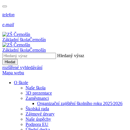
telefon
e-mail
Základní škola
Černošín
Základní škola
Černošín
Hledaný výraz
Hledat
rozšířené vyhledávání
Mapa webu
O škole
Naše škola
3D prezentace
Zaměstnanci
Organizační zajištění školního roku 2025⁄2026
Školská rada
Zájmové útvary
Naše úspěchy
Podpora EU
Úřední deska