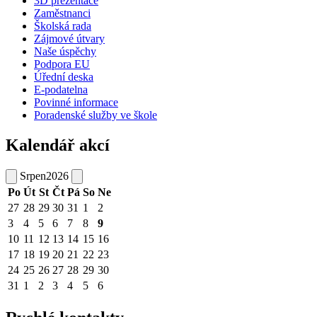
3D prezentace
Zaměstnanci
Školská rada
Zájmové útvary
Naše úspěchy
Podpora EU
Úřední deska
E-podatelna
Povinné informace
Poradenské služby ve škole
Kalendář akcí
Srpen
2026
Po
Út
St
Čt
Pá
So
Ne
27
28
29
30
31
1
2
3
4
5
6
7
8
9
10
11
12
13
14
15
16
17
18
19
20
21
22
23
24
25
26
27
28
29
30
31
1
2
3
4
5
6