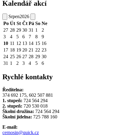
Kalendář akcí
Srpen
2026
Po
Út
St
Čt
Pá
So
Ne
27
28
29
30
31
1
2
3
4
5
6
7
8
9
10
11
12
13
14
15
16
17
18
19
20
21
22
23
24
25
26
27
28
29
30
31
1
2
3
4
5
6
Rychlé kontakty
Ředitelna:
374 692 175, 602 507 881
1. stupeň:
724 564 294
2. stupeň:
720 530 018
Školní družina:
724 564 294
Školní jídelna:
725 788 160
E-mail:
cernosin@quick.cz