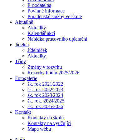
E-podatelna
Povinné informace
Poradenské služby ve škole
Aktuálně
Aktuality
Kalendář akcí
Nabídka pracovního uplatnění
Jídelna
Jídelníček
Aktuality
Třídy
Změny v rozvrhu
Rozvrhy hodin 2025⁄2026
Fotogalerie
šk. rok 2021⁄2022
šk. rok 2022⁄2023
šk. rok 2023⁄2024
šk. rok. 2024⁄2025
šk. rok 2025⁄2026
Kontakt
Kontakty na školu
Kontakty na vyučující
Mapa webu
Naše