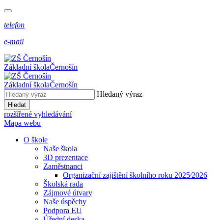
telefon
e-mail
Základní škola
Černošín
Základní škola
Černošín
Hledaný výraz
Hledat
rozšířené vyhledávání
Mapa webu
O škole
Naše škola
3D prezentace
Zaměstnanci
Organizační zajištění školního roku 2025⁄2026
Školská rada
Zájmové útvary
Naše úspěchy
Podpora EU
Úřední deska