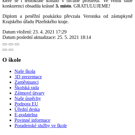
které se i tentokráte konalo v on-line prostředí. Ve velmi silné
konkurenci obsadila krásné
3. místo
. GRATULUJEME!
Diplom a peněžní poukázku převzala Veronika od zástupkyně
Krajského úřadu Plzeňského kraje.
Datum vložení:
23. 4. 2021 17:29
Datum poslední aktualizace:
25. 5. 2021 18:14
O škole
Naše škola
3D prezentace
Zaměstnanci
Školská rada
Zájmové útvary
Naše úspěchy
Podpora EU
Úřední deska
E-podatelna
Povinné informace
Poradenské služby ve škole