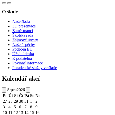
O škole
Naše škola
3D prezentace
Zaměstnanci
Školská rada
Zájmové útvary
Naše úspěchy
Podpora EU
Úřední deska
E-podatelna
Povinné informace
Poradenské služby ve škole
Kalendář akcí
Srpen
2026
Po
Út
St
Čt
Pá
So
Ne
27
28
29
30
31
1
2
3
4
5
6
7
8
9
10
11
12
13
14
15
16