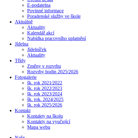
E-podatelna
Povinné informace
Poradenské služby ve škole
Aktuálně
Aktuality
Kalendář akcí
Nabídka pracovního uplatnění
Jídelna
Jídelníček
Aktuality
Třídy
Změny v rozvrhu
Rozvrhy hodin 2025⁄2026
Fotogalerie
šk. rok 2021⁄2022
šk. rok 2022⁄2023
šk. rok 2023⁄2024
šk. rok. 2024⁄2025
šk. rok 2025⁄2026
Kontakt
Kontakty na školu
Kontakty na vyučující
Mapa webu
Naše