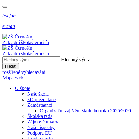
telefon
e-mail
Základní škola
Černošín
Základní škola
Černošín
Hledaný výraz
Hledat
rozšířené vyhledávání
Mapa webu
O škole
Naše škola
3D prezentace
Zaměstnanci
Organizační zajištění školního roku 2025⁄2026
Školská rada
Zájmové útvary
Naše úspěchy
Podpora EU
Úřední deska