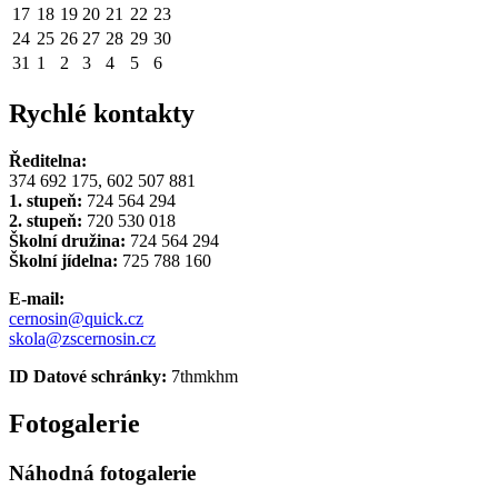
17
18
19
20
21
22
23
24
25
26
27
28
29
30
31
1
2
3
4
5
6
Rychlé kontakty
Ředitelna:
374 692 175, 602 507 881
1. stupeň:
724 564 294
2. stupeň:
720 530 018
Školní družina:
724 564 294
Školní jídelna:
725 788 160
E-mail:
cernosin@quick.cz
skola@zscernosin.cz
ID Datové schránky:
7thmkhm
Fotogalerie
Náhodná fotogalerie