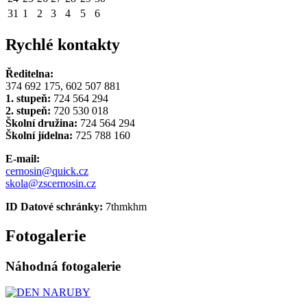
31
1
2
3
4
5
6
Rychlé kontakty
Ředitelna:
374 692 175, 602 507 881
1. stupeň:
724 564 294
2. stupeň:
720 530 018
Školní družina:
724 564 294
Školní jídelna:
725 788 160
E-mail:
cernosin@quick.cz
skola@zscernosin.cz
ID Datové schránky:
7thmkhm
Fotogalerie
Náhodná fotogalerie