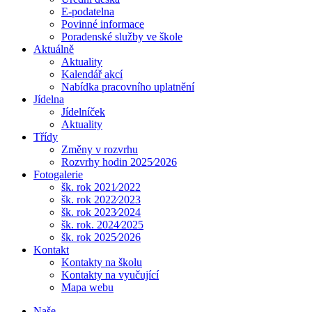
E-podatelna
Povinné informace
Poradenské služby ve škole
Aktuálně
Aktuality
Kalendář akcí
Nabídka pracovního uplatnění
Jídelna
Jídelníček
Aktuality
Třídy
Změny v rozvrhu
Rozvrhy hodin 2025⁄2026
Fotogalerie
šk. rok 2021⁄2022
šk. rok 2022⁄2023
šk. rok 2023⁄2024
šk. rok. 2024⁄2025
šk. rok 2025⁄2026
Kontakt
Kontakty na školu
Kontakty na vyučující
Mapa webu
Naše