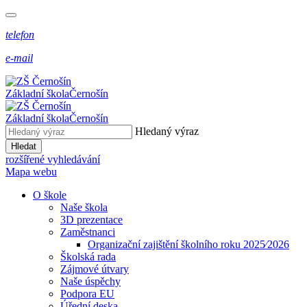
telefon
e-mail
Základní škola
Černošín
Základní škola
Černošín
Hledaný výraz
Hledat
rozšířené vyhledávání
Mapa webu
O škole
Naše škola
3D prezentace
Zaměstnanci
Organizační zajištění školního roku 2025⁄2026
Školská rada
Zájmové útvary
Naše úspěchy
Podpora EU
Úřední deska