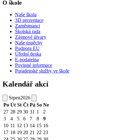
O škole
Naše škola
3D prezentace
Zaměstnanci
Školská rada
Zájmové útvary
Naše úspěchy
Podpora EU
Úřední deska
E-podatelna
Povinné informace
Poradenské služby ve škole
Kalendář akcí
Srpen
2026
Po
Út
St
Čt
Pá
So
Ne
27
28
29
30
31
1
2
3
4
5
6
7
8
9
10
11
12
13
14
15
16
17
18
19
20
21
22
23
24
25
26
27
28
29
30