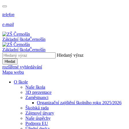
telefon
e-mail
Základní škola
Černošín
Základní škola
Černošín
Hledaný výraz
Hledat
rozšířené vyhledávání
Mapa webu
O škole
Naše škola
3D prezentace
Zaměstnanci
Organizační zajištění školního roku 2025⁄2026
Školská rada
Zájmové útvary
Naše úspěchy
Podpora EU
Úřední deska