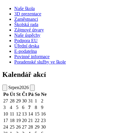
Naše škola
3D prezentace
Zaměstnanci
Školská rada
Zájmové útvary
Naše úspěchy
Podpora EU
Úřední deska
E-podatelna
Povinné informace
Poradenské služby ve škole
Kalendář akcí
Srpen
2026
Po
Út
St
Čt
Pá
So
Ne
27
28
29
30
31
1
2
3
4
5
6
7
8
9
10
11
12
13
14
15
16
17
18
19
20
21
22
23
24
25
26
27
28
29
30