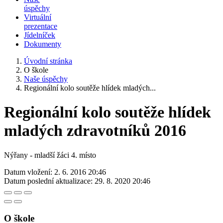
úspěchy
Virtuální
prezentace
Jídelníček
Dokumenty
Úvodní stránka
O škole
Naše úspěchy
Regionální kolo soutěže hlídek mladých...
Regionální kolo soutěže hlídek
mladých zdravotníků 2016
Nýřany - mladší žáci 4. místo
Datum vložení:
2. 6. 2016 20:46
Datum poslední aktualizace:
29. 8. 2020 20:46
O škole