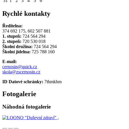
31
1
2
3
4
5
6
Rychlé kontakty
Ředitelna:
374 692 175, 602 507 881
1. stupeň:
724 564 294
2. stupeň:
720 530 018
Školní družina:
724 564 294
Školní jídelna:
725 788 160
E-mail:
cernosin@quick.cz
skola@zscernosin.cz
ID Datové schránky:
7thmkhm
Fotogalerie
Náhodná fotogalerie