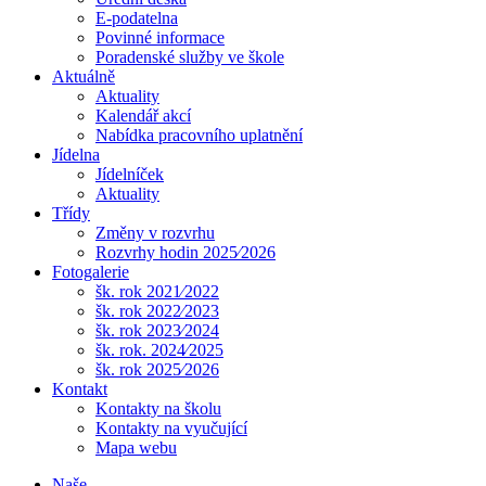
E-podatelna
Povinné informace
Poradenské služby ve škole
Aktuálně
Aktuality
Kalendář akcí
Nabídka pracovního uplatnění
Jídelna
Jídelníček
Aktuality
Třídy
Změny v rozvrhu
Rozvrhy hodin 2025⁄2026
Fotogalerie
šk. rok 2021⁄2022
šk. rok 2022⁄2023
šk. rok 2023⁄2024
šk. rok. 2024⁄2025
šk. rok 2025⁄2026
Kontakt
Kontakty na školu
Kontakty na vyučující
Mapa webu
Naše