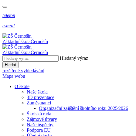
telefon
e-mail
Základní škola
Černošín
Základní škola
Černošín
Hledaný výraz
Hledat
rozšířené vyhledávání
Mapa webu
O škole
Naše škola
3D prezentace
Zaměstnanci
Organizační zajištění školního roku 2025⁄2026
Školská rada
Zájmové útvary
Naše úspěchy
Podpora EU
Úřední deska