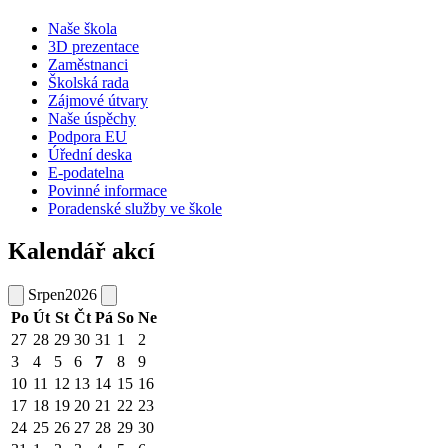
Naše škola
3D prezentace
Zaměstnanci
Školská rada
Zájmové útvary
Naše úspěchy
Podpora EU
Úřední deska
E-podatelna
Povinné informace
Poradenské služby ve škole
Kalendář akcí
Srpen
2026
Po
Út
St
Čt
Pá
So
Ne
27
28
29
30
31
1
2
3
4
5
6
7
8
9
10
11
12
13
14
15
16
17
18
19
20
21
22
23
24
25
26
27
28
29
30