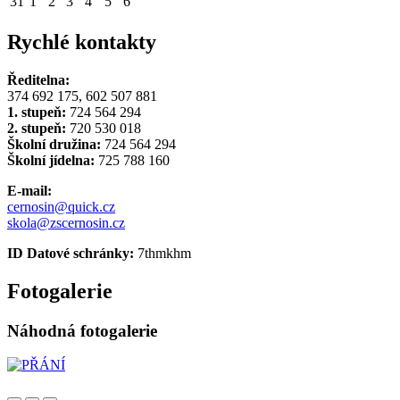
31
1
2
3
4
5
6
Rychlé kontakty
Ředitelna:
374 692 175, 602 507 881
1. stupeň:
724 564 294
2. stupeň:
720 530 018
Školní družina:
724 564 294
Školní jídelna:
725 788 160
E-mail:
cernosin@quick.cz
skola@zscernosin.cz
ID Datové schránky:
7thmkhm
Fotogalerie
Náhodná fotogalerie