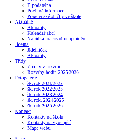
E-podatelna
Povinné informace
Poradenské služby ve škole
Aktuálně
Aktuality
Kalendář akcí
Nabídka pracovního uplatnění
Jídelna
Jídelníček
Aktuality
Třídy
Změny v rozvrhu
Rozvrhy hodin 2025⁄2026
Fotogalerie
šk. rok 2021⁄2022
šk. rok 2022⁄2023
šk. rok 2023⁄2024
šk. rok. 2024⁄2025
šk. rok 2025⁄2026
Kontakt
Kontakty na školu
Kontakty na vyučující
Mapa webu
Naše