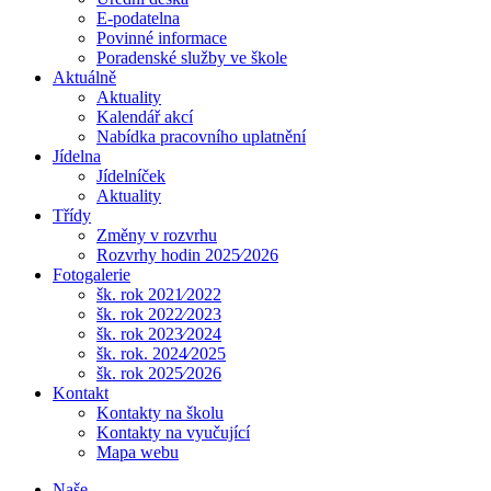
E-podatelna
Povinné informace
Poradenské služby ve škole
Aktuálně
Aktuality
Kalendář akcí
Nabídka pracovního uplatnění
Jídelna
Jídelníček
Aktuality
Třídy
Změny v rozvrhu
Rozvrhy hodin 2025⁄2026
Fotogalerie
šk. rok 2021⁄2022
šk. rok 2022⁄2023
šk. rok 2023⁄2024
šk. rok. 2024⁄2025
šk. rok 2025⁄2026
Kontakt
Kontakty na školu
Kontakty na vyučující
Mapa webu
Naše