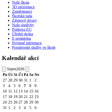
Naše škola
3D prezentace
Zaměstnanci
Školská rada
Zájmové útvary
Naše úspěchy
Podpora EU
Úřední deska
E-podatelna
Povinné informace
Poradenské služby ve škole
Kalendář akcí
Srpen
2026
Po
Út
St
Čt
Pá
So
Ne
27
28
29
30
31
1
2
3
4
5
6
7
8
9
10
11
12
13
14
15
16
17
18
19
20
21
22
23
24
25
26
27
28
29
30
31
1
2
3
4
5
6