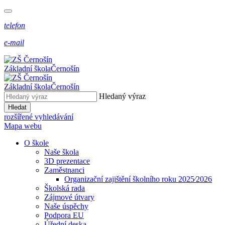
telefon
e-mail
Základní škola
Černošín
Základní škola
Černošín
Hledaný výraz
Hledat
rozšířené vyhledávání
Mapa webu
O škole
Naše škola
3D prezentace
Zaměstnanci
Organizační zajištění školního roku 2025⁄2026
Školská rada
Zájmové útvary
Naše úspěchy
Podpora EU
Úřední deska