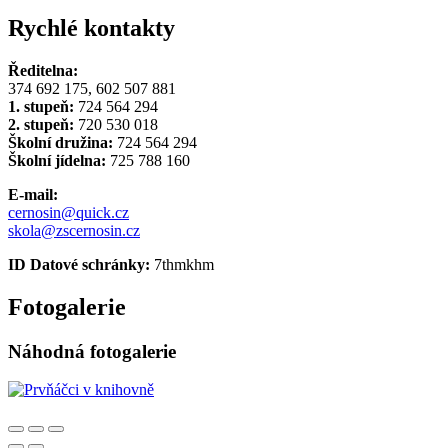
Rychlé kontakty
Ředitelna:
374 692 175, 602 507 881
1. stupeň:
724 564 294
2. stupeň:
720 530 018
Školní družina:
724 564 294
Školní jídelna:
725 788 160
E-mail:
cernosin@quick.cz
skola@zscernosin.cz
ID Datové schránky:
7thmkhm
Fotogalerie
Náhodná fotogalerie