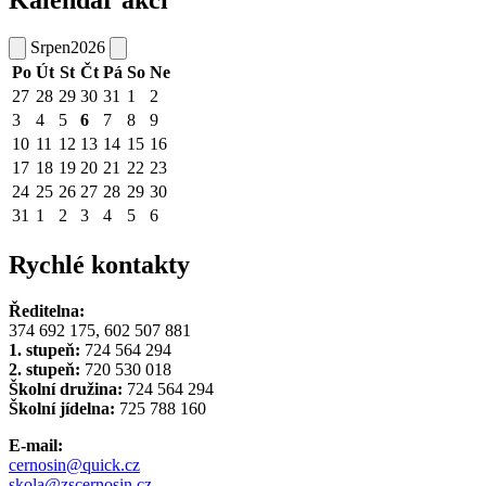
Kalendář akcí
Srpen
2026
Po
Út
St
Čt
Pá
So
Ne
27
28
29
30
31
1
2
3
4
5
6
7
8
9
10
11
12
13
14
15
16
17
18
19
20
21
22
23
24
25
26
27
28
29
30
31
1
2
3
4
5
6
Rychlé kontakty
Ředitelna:
374 692 175, 602 507 881
1. stupeň:
724 564 294
2. stupeň:
720 530 018
Školní družina:
724 564 294
Školní jídelna:
725 788 160
E-mail:
cernosin@quick.cz
skola@zscernosin.cz