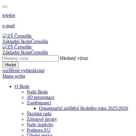
telefon
e-mail
Základní škola
Černošín
Základní škola
Černošín
Hledaný výraz
Hledat
rozšířené vyhledávání
Mapa webu
O škole
Naše škola
3D prezentace
Zaměstnanci
Organizační zajištění školního roku 2025⁄2026
Školská rada
Zájmové útvary
Naše úspěchy
Podpora EU
Úřední deska