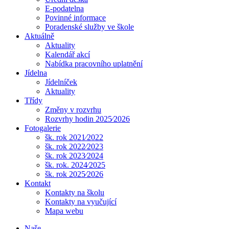
E-podatelna
Povinné informace
Poradenské služby ve škole
Aktuálně
Aktuality
Kalendář akcí
Nabídka pracovního uplatnění
Jídelna
Jídelníček
Aktuality
Třídy
Změny v rozvrhu
Rozvrhy hodin 2025⁄2026
Fotogalerie
šk. rok 2021⁄2022
šk. rok 2022⁄2023
šk. rok 2023⁄2024
šk. rok. 2024⁄2025
šk. rok 2025⁄2026
Kontakt
Kontakty na školu
Kontakty na vyučující
Mapa webu
Naše