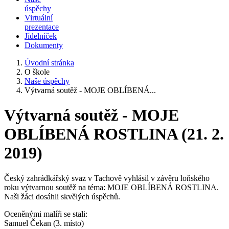
úspěchy
Virtuální
prezentace
Jídelníček
Dokumenty
Úvodní stránka
O škole
Naše úspěchy
Výtvarná soutěž - MOJE OBLÍBENÁ...
Výtvarná soutěž - MOJE
OBLÍBENÁ ROSTLINA (21. 2.
2019)
Český zahrádkářský svaz v Tachově vyhlásil v závěru loňského
roku výtvarnou soutěž na téma: MOJE OBLÍBENÁ ROSTLINA.
Naši žáci dosáhli skvělých úspěchů.
Oceněnými malíři se stali:
Samuel Čekan (3. místo)