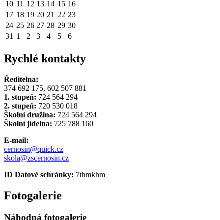
10
11
12
13
14
15
16
17
18
19
20
21
22
23
24
25
26
27
28
29
30
31
1
2
3
4
5
6
Rychlé kontakty
Ředitelna:
374 692 175, 602 507 881
1. stupeň:
724 564 294
2. stupeň:
720 530 018
Školní družina:
724 564 294
Školní jídelna:
725 788 160
E-mail:
cernosin@quick.cz
skola@zscernosin.cz
ID Datové schránky:
7thmkhm
Fotogalerie
Náhodná fotogalerie