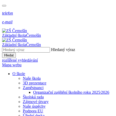
telefon
e-mail
Základní škola
Černošín
Základní škola
Černošín
Hledaný výraz
Hledat
rozšířené vyhledávání
Mapa webu
O škole
Naše škola
3D prezentace
Zaměstnanci
Organizační zajištění školního roku 2025⁄2026
Školská rada
Zájmové útvary
Naše úspěchy
Podpora EU
Úřední deska