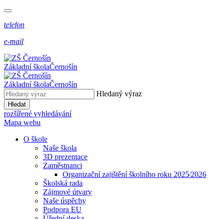
telefon
e-mail
Základní škola
Černošín
Základní škola
Černošín
Hledaný výraz
Hledat
rozšířené vyhledávání
Mapa webu
O škole
Naše škola
3D prezentace
Zaměstnanci
Organizační zajištění školního roku 2025⁄2026
Školská rada
Zájmové útvary
Naše úspěchy
Podpora EU
Úřední deska