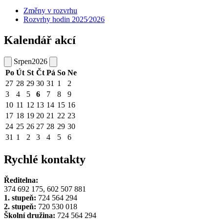
Změny v rozvrhu
Rozvrhy hodin 2025⁄2026
Kalendář akcí
Srpen
2026
Po
Út
St
Čt
Pá
So
Ne
27
28
29
30
31
1
2
3
4
5
6
7
8
9
10
11
12
13
14
15
16
17
18
19
20
21
22
23
24
25
26
27
28
29
30
31
1
2
3
4
5
6
Rychlé kontakty
Ředitelna:
374 692 175, 602 507 881
1. stupeň:
724 564 294
2. stupeň:
720 530 018
Školní družina:
724 564 294