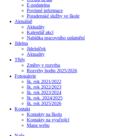
E-podatelna
Povinné informace
Poradenské služby ve škole
Aktuálně
Aktuality
Kalendář akcí
Nabídka pracovního uplatnění
Jídelna
Jídelníček
Aktuality
Třídy
Změny v rozvrhu
Rozvrhy hodin 2025⁄2026
Fotogalerie
šk. rok 2021⁄2022
šk. rok 2022⁄2023
šk. rok 2023⁄2024
šk. rok. 2024⁄2025
šk. rok 2025⁄2026
Kontakt
Kontakty na školu
Kontakty na vyučující
Mapa webu
Naše