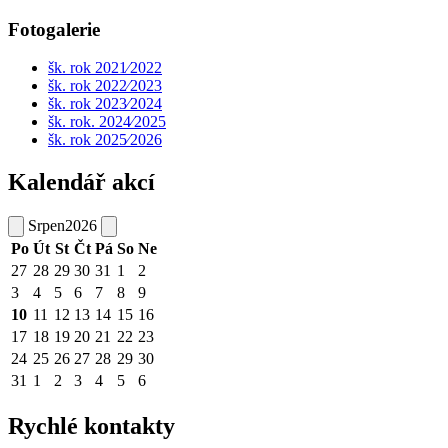
Fotogalerie
šk. rok 2021⁄2022
šk. rok 2022⁄2023
šk. rok 2023⁄2024
šk. rok. 2024⁄2025
šk. rok 2025⁄2026
Kalendář akcí
Srpen
2026
Po
Út
St
Čt
Pá
So
Ne
27
28
29
30
31
1
2
3
4
5
6
7
8
9
10
11
12
13
14
15
16
17
18
19
20
21
22
23
24
25
26
27
28
29
30
31
1
2
3
4
5
6
Rychlé kontakty