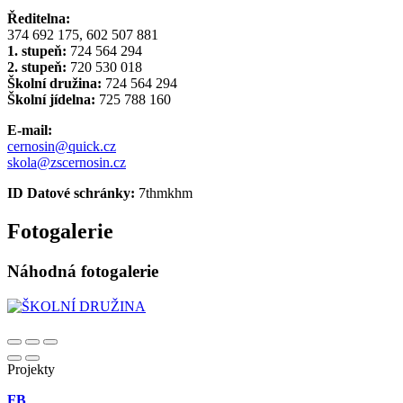
Ředitelna:
374 692 175, 602 507 881
1. stupeň:
724 564 294
2. stupeň:
720 530 018
Školní družina:
724 564 294
Školní jídelna:
725 788 160
E-mail:
cernosin@quick.cz
skola@zscernosin.cz
ID Datové schránky:
7thmkhm
Fotogalerie
Náhodná fotogalerie
Projekty
FB