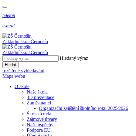
telefon
e-mail
Základní škola
Černošín
Základní škola
Černošín
Hledaný výraz
Hledat
rozšířené vyhledávání
Mapa webu
O škole
Naše škola
3D prezentace
Zaměstnanci
Organizační zajištění školního roku 2025⁄2026
Školská rada
Zájmové útvary
Naše úspěchy
Podpora EU
Úřední deska