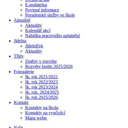
E-podatelna
Povinné informace
Poradenské služby ve škole
Aktuálně
Aktuality
Kalendář akcí
Nabídka pracovního uplatnění
Jídelna
Jídelníček
Aktuality
Třídy
Změny v rozvrhu
Rozvrhy hodin 2025⁄2026
Fotogalerie
šk. rok 2021⁄2022
šk. rok 2022⁄2023
šk. rok 2023⁄2024
šk. rok. 2024⁄2025
šk. rok 2025⁄2026
Kontakt
Kontakty na školu
Kontakty na vyučující
Mapa webu
Naše