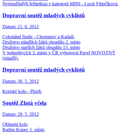
Nejúspěšnější řešitelkou v kategorii MINI - Lucie Filipčíková.
Dopravní soutěž mladých cyklistů
Datum:
21. 6. 2012
Celostátní finále - Chomutov a Kadaň:
Družstvo mladších žáků obsadilo 2. místo
Družstvo starších žáků obsadilo 13. místo
V jednotlivcích 3. místo v ČR vybojoval Pavel NOVOTNÝ
(mladší).
Dopravní soutěž mladých cyklistů
Datum:
30. 5. 2012
Krajské kolo - Plzeň:
Soutěž Zlatá včela
Datum:
29. 5. 2012
Oblastní kolo
Radim Kupec 1. místo