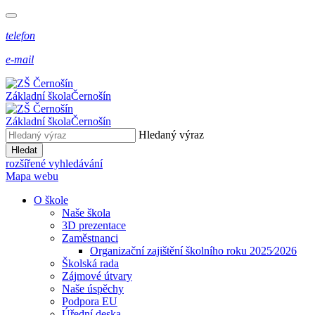
telefon
e-mail
Základní škola
Černošín
Základní škola
Černošín
Hledaný výraz
Hledat
rozšířené vyhledávání
Mapa webu
O škole
Naše škola
3D prezentace
Zaměstnanci
Organizační zajištění školního roku 2025⁄2026
Školská rada
Zájmové útvary
Naše úspěchy
Podpora EU
Úřední deska