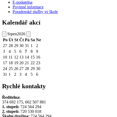
E-podatelna
Povinné informace
Poradenské služby ve škole
Kalendář akcí
Srpen
2026
Po
Út
St
Čt
Pá
So
Ne
27
28
29
30
31
1
2
3
4
5
6
7
8
9
10
11
12
13
14
15
16
17
18
19
20
21
22
23
24
25
26
27
28
29
30
31
1
2
3
4
5
6
Rychlé kontakty
Ředitelna:
374 692 175, 602 507 881
1. stupeň:
724 564 294
2. stupeň:
720 530 018
Školní družina:
724 564 294