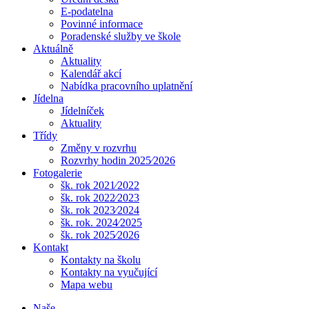
E-podatelna
Povinné informace
Poradenské služby ve škole
Aktuálně
Aktuality
Kalendář akcí
Nabídka pracovního uplatnění
Jídelna
Jídelníček
Aktuality
Třídy
Změny v rozvrhu
Rozvrhy hodin 2025⁄2026
Fotogalerie
šk. rok 2021⁄2022
šk. rok 2022⁄2023
šk. rok 2023⁄2024
šk. rok. 2024⁄2025
šk. rok 2025⁄2026
Kontakt
Kontakty na školu
Kontakty na vyučující
Mapa webu
Naše