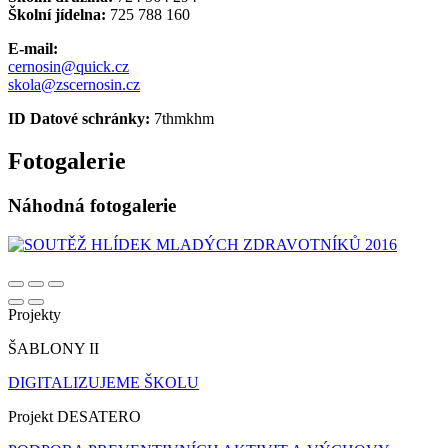
Školní jídelna:
725 788 160
E-mail:
cernosin@quick.cz
skola@zscernosin.cz
ID Datové schránky:
7thmkhm
Fotogalerie
Náhodná fotogalerie
Projekty
ŠABLONY II
DIGITALIZUJEME ŠKOLU
Projekt DESATERO