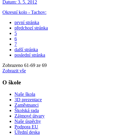
Datum:
3. 5. 2012
Okresní kolo - Tachov:
první stránka
předchozí stránka
5
6
7
další stránka
poslední stránka
Zobrazeno
61
-
69
ze 69
Zobrazit vše
O škole
Naše škola
3D prezentace
Zaměstnanci
Školská rada
Zájmové útvary
Naše úspěchy
Podpora EU
Úřední deska